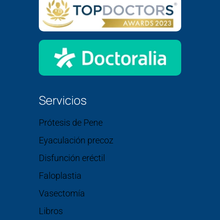
Servicios
Prótesis de Pene
Eyaculación precoz
Disfunción eréctil
Faloplastia
Vasectomía
Libros