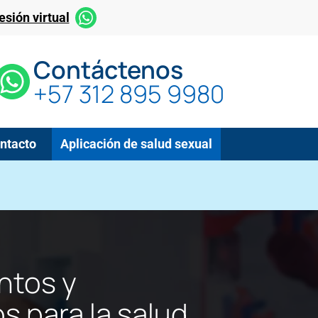
sión virtual
Contáctenos
+57 312 895 9980
ntacto
Aplicación de salud sexual
ntos y
s para la salud