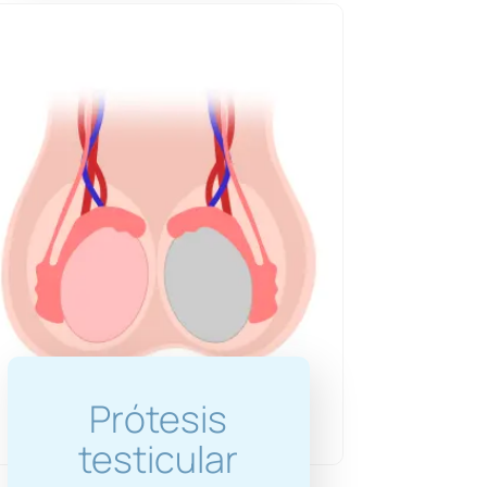
Prótesis
testicular