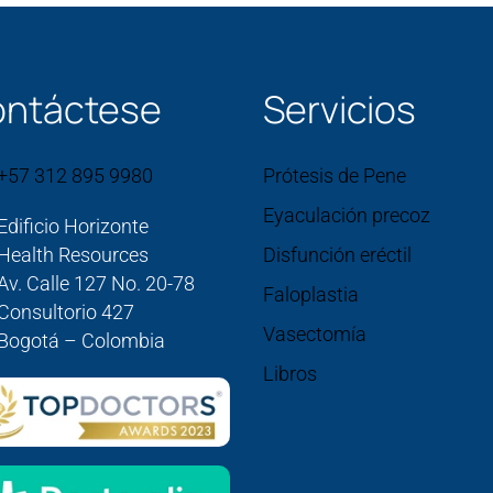
ntáctese
Servicios
+57 312 895 9980
Prótesis de Pene
Eyaculación precoz
Edificio Horizonte
Health Resources
Disfunción eréctil
Av. Calle 127 No. 20-78
Faloplastia
Consultorio 427
Vasectomía
Bogotá – Colombia
Libros