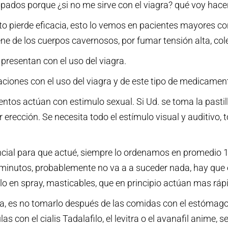
dos porque ¿si no me sirve con el viagra? qué voy hacer
 pierde eficacia, esto lo vemos en pacientes mayores con 
ne de los cuerpos cavernosos, por fumar tensión alta, coles
presentan con el uso del viagra.
iones con el uso del viagra y de este tipo de medicament
os actúan con estimulo sexual. Si Ud. se toma la pastilla
 erección. Se necesita todo el estímulo visual y auditivo, 
ial para que actué, siempre lo ordenamos en promedio 1 ho
5 minutos, probablemente no va a a suceder nada, hay qu
ilo en spray, masticables, que en principio actúan mas ráp
ra, es no tomarlo después de las comidas con el estómago l
s con el cialis Tadalafilo, el levitra o el avanafil anime, 